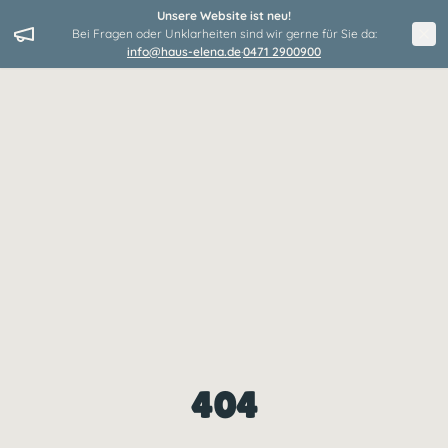
Unsere Website ist neu!
Bei Fragen oder Unklarheiten sind wir gerne für Sie da:
info@haus-elena.de
·
0471 2900900
404