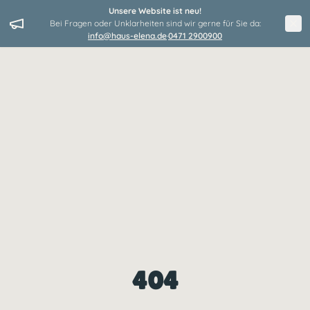
Unsere Website ist neu!
Bei Fragen oder Unklarheiten sind wir gerne für Sie da:
info@haus-elena.de
·
0471 2900900
404